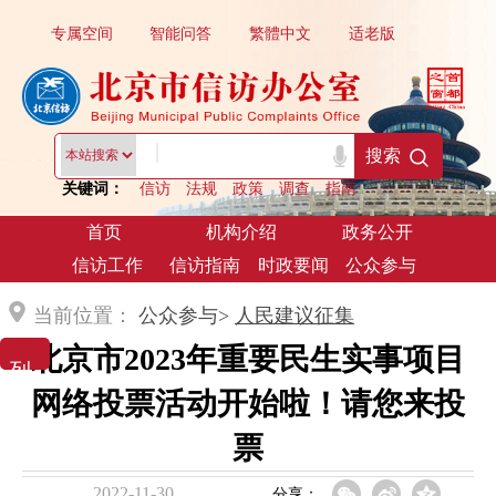
专属空间
智能问答
繁體中文
适老版
|
搜索
关键词：
信访
法规
政策
调查
指南
首页
机构介绍
政务公开
信访工作
信访指南
时政要闻
公众参与
当前位置：
公众参与>
人民建议征集
北京市2023年重要民生实事项目
列 表 展 示
网络投票活动开始啦！请您来投
票
2022-11-30
分享：