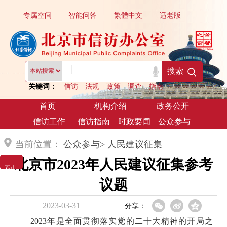
专属空间
智能问答
繁體中文
适老版
|
搜索
关键词：
信访
法规
政策
调查
指南
首页
机构介绍
政务公开
信访工作
信访指南
时政要闻
公众参与
当前位置：
公众参与>
人民建议征集
北京市2023年人民建议征集参考
列 表 展 示
议题
2023-03-31
分享：
2023年是全面贯彻落实党的二十大精神的开局之