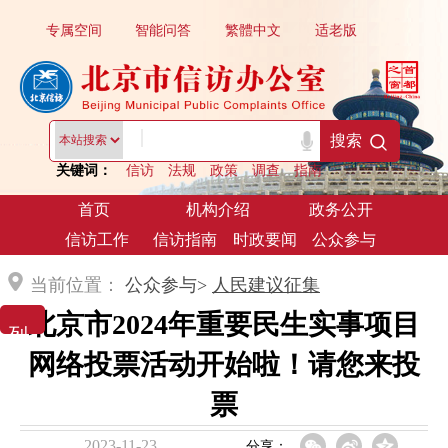
专属空间
智能问答
繁體中文
适老版
|
搜索
关键词：
信访
法规
政策
调查
指南
首页
机构介绍
政务公开
信访工作
信访指南
时政要闻
公众参与
当前位置：
公众参与>
人民建议征集
北京市2024年重要民生实事项目
列 表 展 示
网络投票活动开始啦！请您来投
票
2023-11-23
分享：