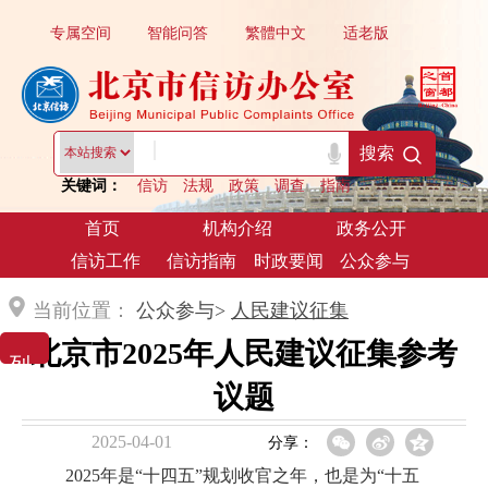
专属空间
智能问答
繁體中文
适老版
|
搜索
关键词：
信访
法规
政策
调查
指南
首页
机构介绍
政务公开
信访工作
信访指南
时政要闻
公众参与
当前位置：
公众参与>
人民建议征集
北京市2025年人民建议征集参考
列 表 展 示
议题
2025-04-01
分享：
2025年是“十四五”规划收官之年，也是为“十五