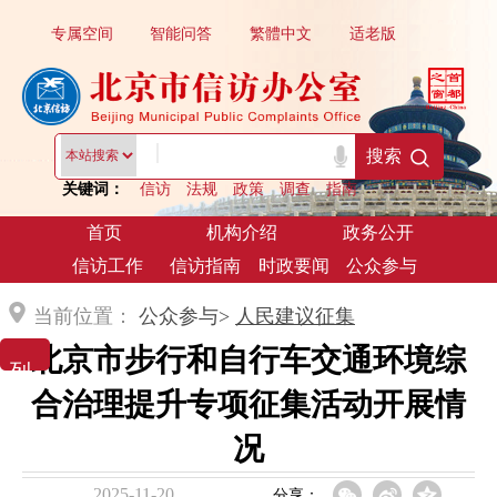
专属空间
智能问答
繁體中文
适老版
|
搜索
关键词：
信访
法规
政策
调查
指南
首页
机构介绍
政务公开
信访工作
信访指南
时政要闻
公众参与
当前位置：
公众参与>
人民建议征集
北京市步行和自行车交通环境综
列 表 展 示
合治理提升专项征集活动开展情
况
2025-11-20
分享：