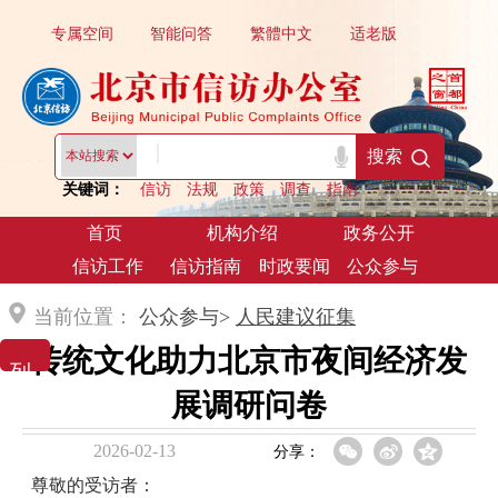
专属空间
智能问答
繁體中文
适老版
|
搜索
关键词：
信访
法规
政策
调查
指南
首页
机构介绍
政务公开
信访工作
信访指南
时政要闻
公众参与
当前位置：
公众参与>
人民建议征集
传统文化助力北京市夜间经济发
列 表 展 示
展调研问卷
2026-02-13
分享：
尊敬的受访者：