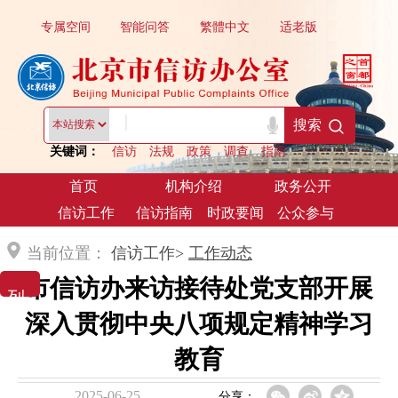
专属空间
智能问答
繁體中文
适老版
|
搜索
关键词：
信访
法规
政策
调查
指南
首页
机构介绍
政务公开
信访工作
信访指南
时政要闻
公众参与
当前位置：
信访工作>
工作动态
市信访办来访接待处党支部开展
列 表 展 示
深入贯彻中央八项规定精神学习
教育
2025-06-25
分享：