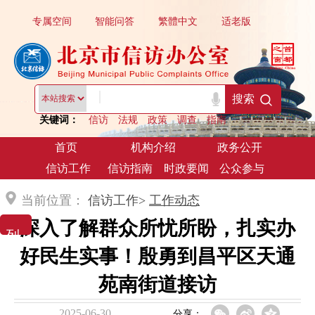
专属空间
智能问答
繁體中文
适老版
|
搜索
关键词：
信访
法规
政策
调查
指南
首页
机构介绍
政务公开
信访工作
信访指南
时政要闻
公众参与
当前位置：
信访工作>
工作动态
深入了解群众所忧所盼，扎实办
列 表 展 示
好民生实事！殷勇到昌平区天通
苑南街道接访
2025-06-30
分享：