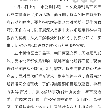
6月26日上午，市委副书记、市长殷勇到昌平区天
通苑南街道开展接访活动。他强调，群众的呼声就是政
府行动的哨声。要坚持把解决群众急难愁盼问题作为政
府的工作方向，以开展深入贯彻中央八项规定精神学习
教育为契机，深入了解群众所忧所盼，扎实办好民生实
事，切实将作风建设成果转化为为民服务实效。
立水桥地区位于昌平、朝阳两区交界，周边居民反
映，受东北环线铁路影响，该地区南北通行不畅，现有
铁路涵洞较窄不能满足出行需求。殷勇与信访群众代表
座谈，面对面倾听群众诉求，到中陈路涵洞，察看南北
通行涵洞交通现状，了解拟施涵洞项目规划建设、导行
方案等情况，并就此信访事项召开协调会，与市交通
委、市园林绿化局、市公安局交管局、朝阳区、昌平
区、天通苑南街道负责人以及法律专业人士研究推进信