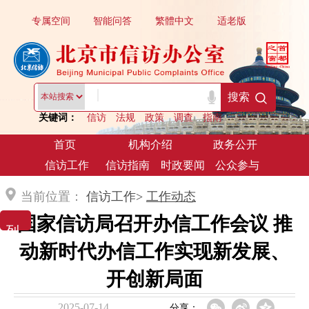
专属空间
智能问答
繁體中文
适老版
|
搜索
关键词：
信访
法规
政策
调查
指南
首页
机构介绍
政务公开
信访工作
信访指南
时政要闻
公众参与
当前位置：
信访工作>
工作动态
国家信访局召开办信工作会议 推
列 表 展 示
动新时代办信工作实现新发展、
开创新局面
2025-07-14
分享：