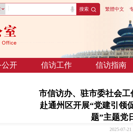
|
搜索
繁體中文
务公开
信访工作
信访指南
市信访办、驻市委社会工
赴通州区开展“党建引领
题”主题党
2025-07-21