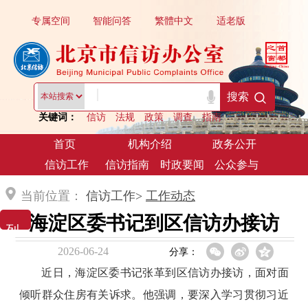
专属空间
智能问答
繁體中文
适老版
|
搜索
关键词：
信访
法规
政策
调查
指南
首页
机构介绍
政务公开
信访工作
信访指南
时政要闻
公众参与
当前位置：
信访工作>
工作动态
海淀区委书记到区信访办接访
列 表 展 示
2026-06-24
分享：
近日，海淀区委书记张革到区信访办接访，面对面
倾听群众住房有关诉求。他强调，要深入学习贯彻习近