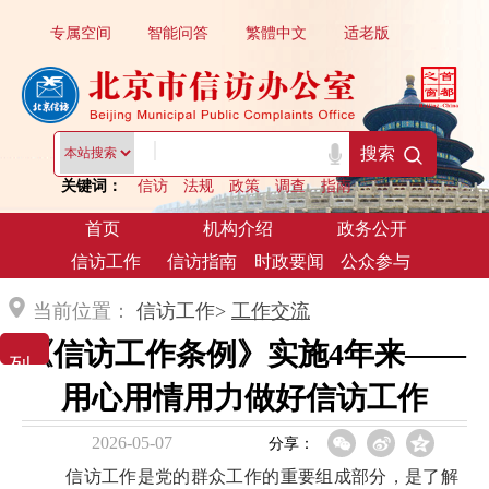
专属空间
智能问答
繁體中文
适老版
|
搜索
关键词：
信访
法规
政策
调查
指南
首页
机构介绍
政务公开
信访工作
信访指南
时政要闻
公众参与
当前位置：
信访工作>
工作交流
《信访工作条例》实施4年来——
列 表 展 示
用心用情用力做好信访工作
2026-05-07
分享：
信访工作是党的群众工作的重要组成部分，是了解