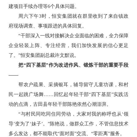
建项目手续办理等6个具体问题。
周六下午3时，恒安集团就在群里收到了来自镇政
府现场调查、事项跟进的具体回复。
“干部深入一线对接解决企业面临的困难，全力保障
企业轻装上阵、专注经营，我们加快发展的信心更足
了。”恒安集团副总裁许文默说。
把“四下基层”作为改进作风、锻炼干部的重要手段
——
帮农户疏果、采摘银耳，辅导留守儿童功课，和村
民一起跳广场舞……回忆起年轻干部“四下基层”实践活
动的点滴，古田县年轻干部陈艳依然心潮澎湃。
“与村民同吃同住同劳动，大家对我的称呼也从‘领
导’变为了‘妹子’。”陈艳说，做群众工作，不管信息技术
多么发达，都不能取代“面对面”交流、“零距离”服务。