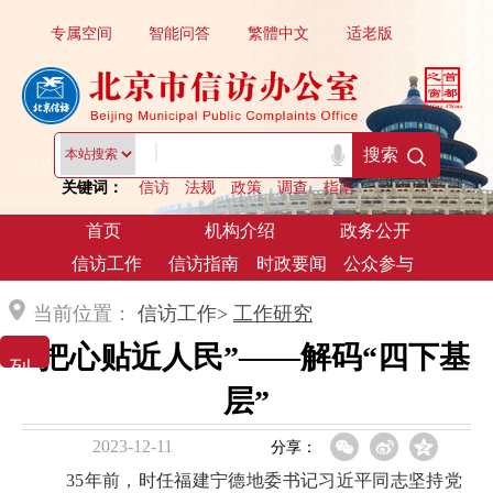
专属空间
智能问答
繁體中文
适老版
|
搜索
关键词：
信访
法规
政策
调查
指南
首页
机构介绍
政务公开
信访工作
信访指南
时政要闻
公众参与
当前位置：
信访工作>
工作研究
“把心贴近人民”——解码“四下基
列 表 展 示
层”
2023-12-11
分享：
35年前，时任福建宁德地委书记习近平同志坚持党