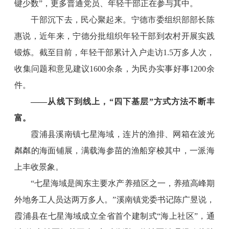
键少数”，更多普通党员、年轻干部正在参与其中。
干部沉下去，民心聚起来。宁德市委组织部部长陈
惠说，近年来，宁德分批组织年轻干部到农村开展实践
锻炼。截至目前，年轻干部累计入户走访1.5万多人次，
收集问题和意见建议1600余条，为民办实事好事1200余
件。
——
从线下到线上，“四下基层”方式方法不断丰
富
。
霞浦县溪南镇七星海域，连片的渔排、网箱在波光
粼粼的海面铺展，满载海参苗的渔船穿梭其中，一派海
上丰收景象。
“七星海域是闽东主要水产养殖区之一，养殖高峰期
外地务工人员达两万多人。”溪南镇党委书记陈广昱说，
霞浦县在七星海域成立全省首个建制式“海上社区”，通