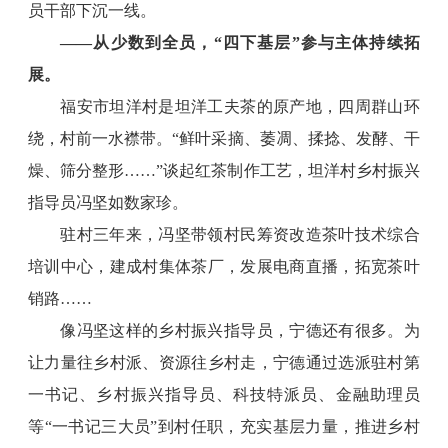
员干部下沉一线。
——从少数到全员，“四下基层”参与主体持续拓
展。
福安市坦洋村是坦洋工夫茶的原产地，四周群山环
绕，村前一水襟带。“鲜叶采摘、萎凋、揉捻、发酵、干
燥、筛分整形……”谈起红茶制作工艺，坦洋村乡村振兴
指导员冯坚如数家珍。
驻村三年来，冯坚带领村民筹资改造茶叶技术综合
培训中心，建成村集体茶厂，发展电商直播，拓宽茶叶
销路……
像冯坚这样的乡村振兴指导员，宁德还有很多。为
让力量往乡村派、资源往乡村走，宁德通过选派驻村第
一书记、乡村振兴指导员、科技特派员、金融助理员
等“一书记三大员”到村任职，充实基层力量，推进乡村