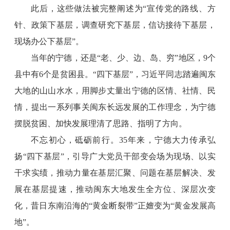
此后，这些做法被完整阐述为“宣传党的路线、方
针、政策下基层，调查研究下基层，信访接待下基层，
现场办公下基层”。
当年的宁德，还是“老、少、边、岛、穷”地区，9个
县中有6个是贫困县。“四下基层”，习近平同志踏遍闽东
大地的山山水水，用脚步丈量出宁德的区情、社情、民
情，提出一系列事关闽东长远发展的工作理念，为宁德
摆脱贫困、加快发展理清了思路、指明了方向。
不忘初心，砥砺前行。35年来，宁德大力传承弘
扬“四下基层”，引导广大党员干部变会场为现场、以实
干求实绩，推动力量在基层汇聚、问题在基层解决、发
展在基层提速，推动闽东大地发生全方位、深层次变
化，昔日东南沿海的“黄金断裂带”正嬗变为“黄金发展高
地”。