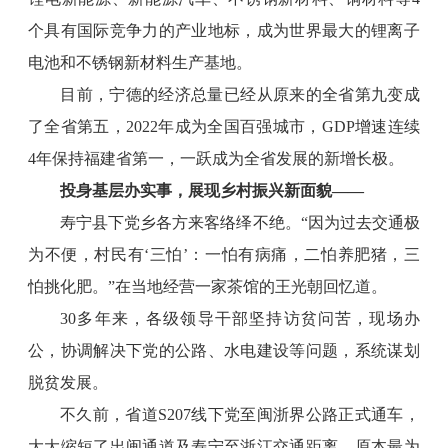
个具有国际竞争力的产业地标，成为世界最大的锂离子
电池和不锈钢新材料生产基地。
目前，宁德的经济总量已经从原来的全省第九变成
了全省第五，2022年成为全国百强城市，GDP增速连续
4年保持福建省第一，一跃成为全省发展的新增长极。
投身基层办实事，展现乡村振兴新面貌——
寿宁县下党乡各方来客络绎不绝。“因为过去交通极
为不便，村民有‘三怕’：一怕有病痛，二怕养肥猪，三
怕挑化肥。”在当地经营一家茶馆的王光朝回忆道。
30多年来，各级领导干部坚持访贫问苦，现场办
公，协调解决下党的公路、水电建设等问题，系统谋划
脱贫发展。
不久前，省道S207线下党至闽浙界公路正式通车，
大大缩短了出闽通道及寿宁至浙江交通距离。原本最为