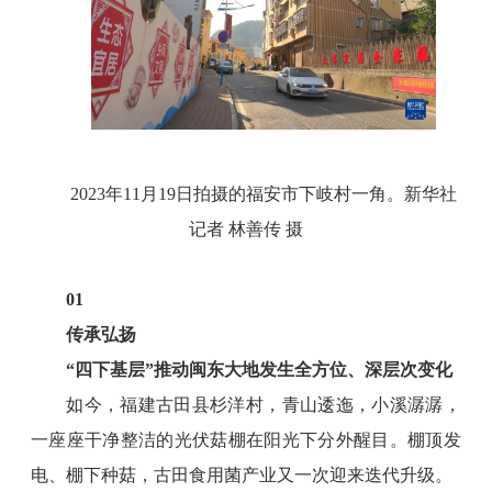
2023年11月19日拍摄的福安市下岐村一角。新华社
记者 林善传 摄
01
传承弘扬
“四下基层”推动闽东大地发生全方位、深层次变化
如今，福建古田县杉洋村，青山逶迤，小溪潺潺，
一座座干净整洁的光伏菇棚在阳光下分外醒目。棚顶发
电、棚下种菇，古田食用菌产业又一次迎来迭代升级。