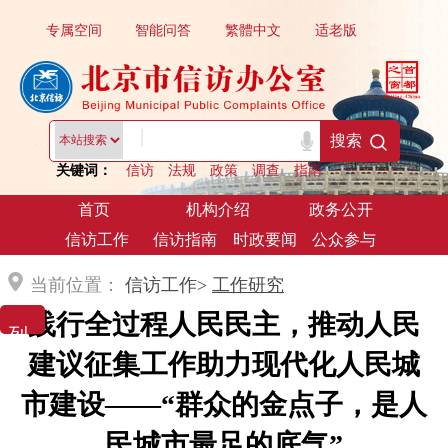
专属空间
智能问答
繁體中文
适老版
|
搜索
关键词：
信访
法规
政策
调查
指南
首页
机构介绍
政务公开
信访工作
信访指南
时政要闻
公众参与
当前位置：
信访工作>
工作研究
践行全过程人民民主，推动人民
列 表 展 示
建议征集工作助力现代化人民城
市建设——“群众的金点子，是人
民城市最足的底气”