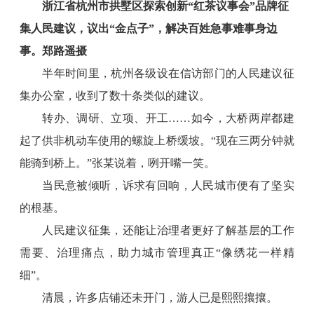
浙江省杭州市拱墅区探索创新“红茶议事会”品牌征
集人民建议，议出“金点子”，解决百姓急事难事身边
事。郑路遥摄
半年时间里，杭州各级设在信访部门的人民建议征
集办公室，收到了数十条类似的建议。
转办、调研、立项、开工……如今，大桥两岸都建
起了供非机动车使用的螺旋上桥缓坡。“现在三两分钟就
能骑到桥上。”张某说着，咧开嘴一笑。
当民意被倾听，诉求有回响，人民城市便有了坚实
的根基。
人民建议征集，还能让治理者更好了解基层的工作
需要、治理痛点，助力城市管理真正“像绣花一样精
细”。
清晨，许多店铺还未开门，游人已是熙熙攘攘。