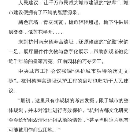
人民建议，让千万市民成为城市建设的“智库”，城
市建设便拥有了不竭的智慧源泉。
赭色宫墙，青灰陶瓦，檐角轻轻翘起。檐下斗拱层
层叠叠，像莲花半开……
来到杭州南宋德寿宫遗址，还原修建的“宫殿”宋韵
十足。展厅里件件文物与数字化展示，帮助参观者饱览
近千年前的皇家宫苑、江南园林的巧夺天工。
中央城市工作会议强调“保护城市独特的历史文
脉”。杭州德寿宫遗址保护工程的启动也归功于人民建
议。
“最初，这里只有小规模的考古发掘，限于城市的整
体规划，并未对遗址进行有效保护。”杭州古都文化研究
会会长华雨农清晰记得从前的情景，“甚至当时这片地有
可能被用作商业用地。”