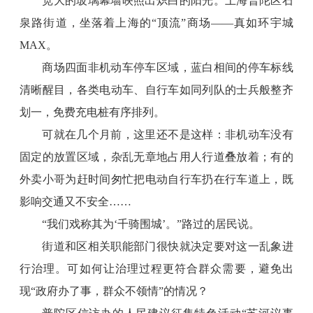
宽大的玻璃幕墙映照出炽白的阳光。上海普陀区石
泉路街道，坐落着上海的“顶流”商场——真如环宇城
MAX。
商场四面非机动车停车区域，蓝白相间的停车标线
清晰醒目，各类电动车、自行车如同列队的士兵般整齐
划一，免费充电桩有序排列。
可就在几个月前，这里还不是这样：非机动车没有
固定的放置区域，杂乱无章地占用人行道叠放着；有的
外卖小哥为赶时间匆忙把电动自行车扔在行车道上，既
影响交通又不安全……
“我们戏称其为‘千骑围城’。”路过的居民说。
街道和区相关职能部门很快就决定要对这一乱象进
行治理。可如何让治理过程更符合群众需要，避免出
现“政府办了事，群众不领情”的情况？