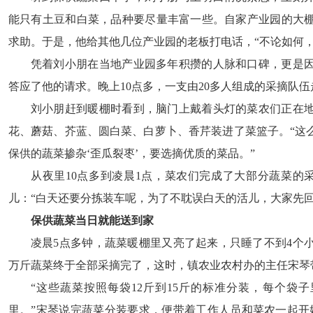
能只有土豆和白菜，品种要尽量丰富一些。自家产业园的大
求助。于是，他给其他几位产业园的老板打电话，“不论如何，
凭着刘小朋在当地产业园多年积攒的人脉和口碑，更是
答应了他的请求。晚上10点多，一支由20多人组成的采摘队
刘小朋赶到暖棚时看到，脑门上戴着头灯的菜农们正在
花、蘑菇、芥蓝、圆白菜、白萝卜、香芹装进了菜篮子。“这
保供的蔬菜掺杂‘歪瓜裂枣’，要选摘优质的菜品。”
从夜里10点多到凌晨1点，菜农们完成了大部分蔬菜的
儿：“白天还要分拣装车呢，为了不耽误白天的活儿，大家先
保供蔬菜当日就能送到家
凌晨5点多钟，蔬菜暖棚里又亮了起来，只睡了不到4个
万斤蔬菜终于全部采摘完了，这时，镇农业农村办的主任宋琴
“这些蔬菜按照每袋12斤到15斤的标准分装，每个袋
里。”宋琴说完蔬菜分装要求，便带着工作人员和菜农一起开