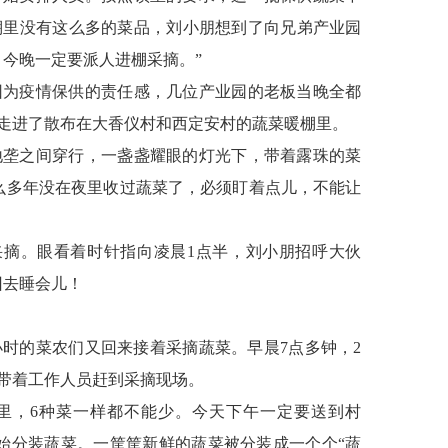
棚里没有这么多的菜品，刘小朋想到了向兄弟产业园
今晚一定要派人进棚采摘。”
因为疫情保供的责任感，几位产业园的老板当晚全都
伍走进了散布在大香仪村和西定安村的蔬菜暖棚里。
地垄之间穿行，一盏盏耀眼的灯光下，带着露珠的菜
么多年没在夜里收过蔬菜了，必须盯着点儿，不能让
采摘。眼看着时针指向凌晨1点半，刘小朋招呼大伙
回去睡会儿！
小时的菜农们又回来接着采摘蔬菜。早晨7点多钟，2
带着工作人员赶到采摘现场。
子里，6种菜一样都不能少。今天下午一定要送到村
始分装蔬菜。一筐筐新鲜的蔬菜被分装成一个个“蔬