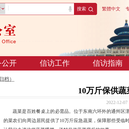
|
搜索
繁體中文
务公开
信访工作
信访指南
归档）
10万斤保供
2022-12-07
蔬菜是百姓餐桌上的必需品。位于东南六环外的通州区漷
的菜农们向周边居民提供了10万斤应急蔬菜，保障那些受临