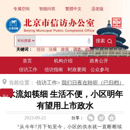
专属空间
智能问答
繁體中文
适老版
|
搜索
关键词：
信访
法规
政策
调查
指南
首页
机构介绍
政务公开
信访工作
信访指南
时政要闻
公众参与
当前位置：
信访工作>
我们日夜在聆听（已归档）
水流如筷细 生活不便，小区明年
列 表 展 示
有望用上市政水
2023-09-22
分享：
“从今年7月下旬至今，小区的供水就一直断断续