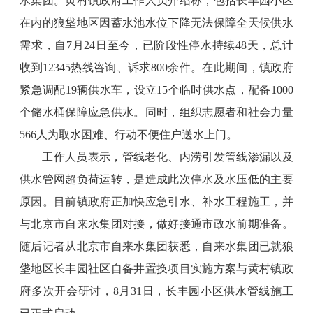
水集团。黄村镇政府工作人员介绍称，包括长丰园小区
在内的狼垡地区因蓄水池水位下降无法保障全天候供水
需求，自7月24日至今，已阶段性停水持续48天，总计
收到12345热线咨询、诉求800余件。在此期间，镇政府
紧急调配19辆供水车，设立15个临时供水点，配备1000
个储水桶保障应急供水。同时，组织志愿者和社会力量
566人为取水困难、行动不便住户送水上门。
工作人员表示，管线老化、内涝引发管线渗漏以及
供水管网超负荷运转，是造成此次停水及水压低的主要
原因。目前镇政府正加快应急引水、补水工程施工，并
与北京市自来水集团对接，做好接通市政水前期准备。
随后记者从北京市自来水集团获悉，自来水集团已就狼
垡地区长丰园社区自备井置换项目实施方案与黄村镇政
府多次开会研讨，8月31日，长丰园小区供水管线施工