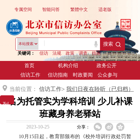
专属空间
智能问答
繁體中文
适老版
|
搜索
关键词：
信访
法规
政策
调查
指南
首页
机构介绍
政务公开
信访工作
信访指南
时政要闻
公众参与
当前位置：
信访工作>
我们日夜在聆听（已归档）
名为托管实为学科培训 少儿补课
列 表 展 示
班藏身养老驿站
2023-10-25
分享：
10月15日起，教育部颁布的《校外培训行政处罚暂