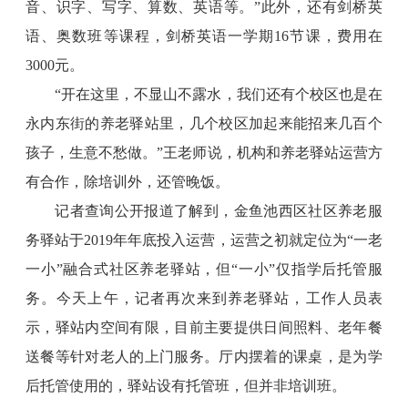
音、识字、写字、算数、英语等。”此外，还有剑桥英
语、奥数班等课程，剑桥英语一学期16节课，费用在
3000元。
“开在这里，不显山不露水，我们还有个校区也是在
永内东街的养老驿站里，几个校区加起来能招来几百个
孩子，生意不愁做。”王老师说，机构和养老驿站运营方
有合作，除培训外，还管晚饭。
记者查询公开报道了解到，金鱼池西区社区养老服
务驿站于2019年年底投入运营，运营之初就定位为“一老
一小”融合式社区养老驿站，但“一小”仅指学后托管服
务。今天上午，记者再次来到养老驿站，工作人员表
示，驿站内空间有限，目前主要提供日间照料、老年餐
送餐等针对老人的上门服务。厅内摆着的课桌，是为学
后托管使用的，驿站设有托管班，但并非培训班。