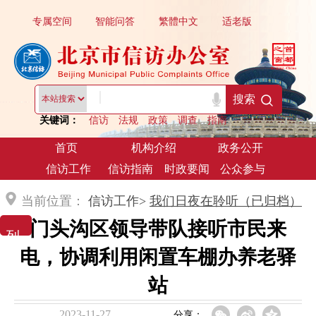
专属空间
智能问答
繁體中文
适老版
|
搜索
关键词：
信访
法规
政策
调查
指南
首页
机构介绍
政务公开
信访工作
信访指南
时政要闻
公众参与
当前位置：
信访工作>
我们日夜在聆听（已归档）
门头沟区领导带队接听市民来
列 表 展 示
电，协调利用闲置车棚办养老驿
站
2023-11-27
分享：