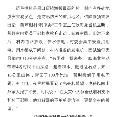
葫芦棚村是周口店镇海拔最高的村，村内有多处地
质灾害易发点，是防汛防灾的重点地区。强降雨预警发
出后，葫芦棚村“我来办”工作室主任耿海龙当机立断，
带领村内党员干部挨家挨户走访，转移村民。山洪下来
后，村内道路损毁、停水停电，村委会集中安置点用
电、用水都成了问题，村内准备的发电机，因缺油每天
只能供电10分钟左右。“有困难，我来办！”耿海龙主动
带着4名村民下山探路，趟着积水、翻过乱石路，来回
16公里山路，背回了100斤汽油，暂时缓解了用电问
题。有了电，夜里村民看到了光亮和希望，也得以向山
外家人报了平安。村民说：“在大灾中大伙全仗着村支书
和村干部呢，他们背回的不单单是汽油，更是全村的希
望。”
“我们必须对每一位村民负责。”