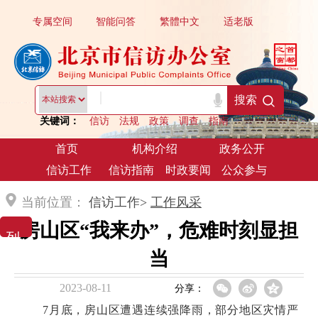
专属空间
智能问答
繁體中文
适老版
|
搜索
关键词：
信访
法规
政策
调查
指南
首页
机构介绍
政务公开
信访工作
信访指南
时政要闻
公众参与
当前位置：
信访工作>
工作风采
房山区“我来办”，危难时刻显担
列 表 展 示
当
2023-08-11
分享：
7月底，房山区遭遇连续强降雨，部分地区灾情严