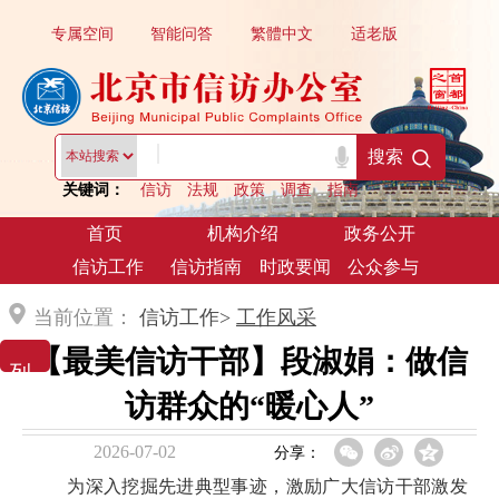
专属空间
智能问答
繁體中文
适老版
|
搜索
关键词：
信访
法规
政策
调查
指南
首页
机构介绍
政务公开
信访工作
信访指南
时政要闻
公众参与
当前位置：
信访工作>
工作风采
【最美信访干部】段淑娟：做信
列 表 展 示
访群众的“暖心人”
2026-07-02
分享：
为深入挖掘先进典型事迹，激励广大信访干部激发