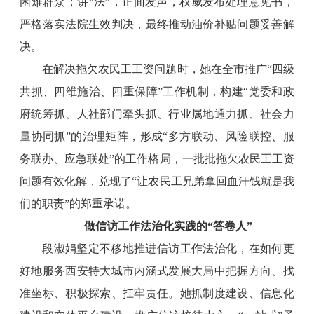
困难群众；讲“法”，正面发声，权威发布处理意见书，
严格落实法院生效判决，最终推动油价补贴问题妥善解
决。
在解决拖欠农民工工资问题时，她在全市推广“四级
共抓、四维施治、四重保障”工作机制，构建“党委和政
府统筹抓、人社部门牵头抓、行业属地通力抓、社会力
量协同抓”的治理矩阵，形成“多方联动、风险联控、服
务联办、应急联处”的工作格局，一批批拖欠农民工工资
问题有效化解，兑现了“让农民工兄弟拿回血汗钱就是我
们的职责”的郑重承诺。
做信访工作法治化实践的“答卷人”
段淑娟坚定不移地推进信访工作法治化，在如何更
好地服务西安特大城市内涵式发展大局中把握方向、找
准坐标、积极探索、扛牢责任。她抓制度建设、信息化