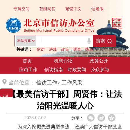
专属空间
智能问答
繁體中文
适老版
|
搜索
关键词：
信访
法规
政策
调查
指南
首页
机构介绍
政务公开
信访工作
信访指南
时政要闻
公众参与
当前位置：
信访工作>
工作风采
【最美信访干部】周贤伟：让法
列 表 展 示
治阳光温暖人心
2026-07-02
分享：
为深入挖掘先进典型事迹，激励广大信访干部激发