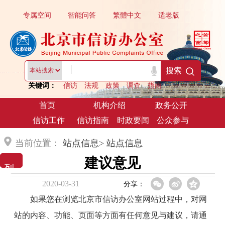
专属空间
智能问答
繁體中文
适老版
|
搜索
关键词：
信访
法规
政策
调查
指南
首页
机构介绍
政务公开
信访工作
信访指南
时政要闻
公众参与
当前位置：
站点信息>
站点信息
建议意见
列 表 展 示
2020-03-31
分享：
如果您在浏览北京市信访办公室网站过程中，对网
站的内容、功能、页面等方面有任何意见与建议，请通