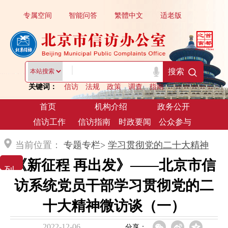
专属空间
智能问答
繁體中文
适老版
|
搜索
关键词：
信访
法规
政策
调查
指南
首页
机构介绍
政务公开
信访工作
信访指南
时政要闻
公众参与
当前位置：
专题专栏>
学习贯彻党的二十大精神
《新征程 再出发》——北京市信
列 表 展 示
访系统党员干部学习贯彻党的二
十大精神微访谈（一）
2022-12-06
分享：