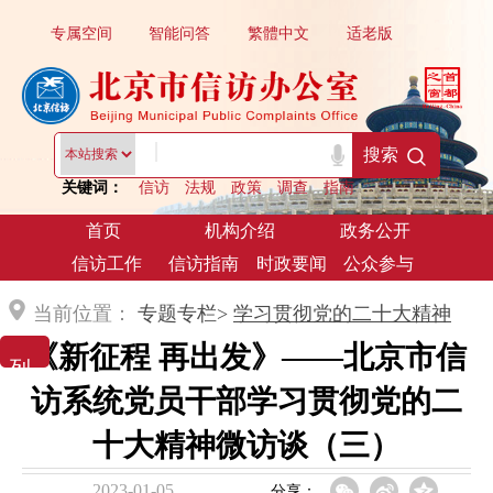
专属空间
智能问答
繁體中文
适老版
|
搜索
关键词：
信访
法规
政策
调查
指南
首页
机构介绍
政务公开
信访工作
信访指南
时政要闻
公众参与
当前位置：
专题专栏>
学习贯彻党的二十大精神
《新征程 再出发》——北京市信
列 表 展 示
访系统党员干部学习贯彻党的二
十大精神微访谈（三）
2023-01-05
分享：