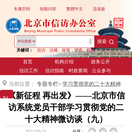
专属空间
智能问答
繁體中文
适老版
|
搜索
关键词：
信访
法规
政策
调查
指南
首页
机构介绍
政务公开
信访工作
信访指南
时政要闻
公众参与
当前位置：
专题专栏>
学习贯彻党的二十大精神
《新征程 再出发》——北京市信
列 表 展 示
访系统党员干部学习贯彻党的二
十大精神微访谈（九）
2023-09-21
分享：