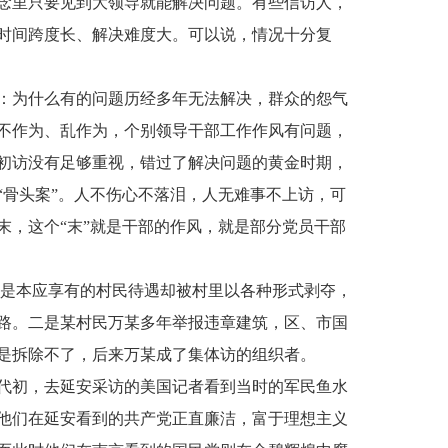
念里只要见到大领导就能解决问题。有些信访人，
时间跨度长、解决难度大。可以说，情况十分复
：为什么有的问题历经多年无法解决，群众的怨气
不作为、乱作为，个别领导干部工作作风有问题，
初访没有足够重视，错过了解决问题的黄金时期，
“骨头案”。人不伤心不落泪，人无难事不上访，可
末，这个“末”就是干部的作风，就是部分党员干部
因是本应享有的村民待遇却被村里以各种形式剥夺，
路。二是某村民万某多年举报违章建筑，区、市国
是拆除不了，后来万某成了集体访的组织者。
年代初，去延安采访的美国记者看到当时的军民鱼水
他们在延安看到的共产党正直廉洁，富于理想主义