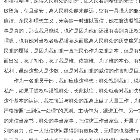
和牺牲精神，深得人民群众的拥护，让人民看到希望的光芒；
败堕落，苟且偷安，离人民群众越来越远，空有一具强大的躯
廉洁、亲民和理想主义，宋美龄一时难以置信，她在窗边凝视
事是真的，那么我只能说，也许是因为他们还没有尝到真正权
喟叹，也有她对当权者容易骄妄从而脱离人民群众的历史魔咒
民党的覆辙，是因为我们党一直把民心作为立党之本，但是有
而出发，忘了初心，忘了我是谁、依靠谁、为了谁的本心。有
私利，虽然这些人是少数，但是对我们党的威信的伤害却是巨
作为一名党员干部，我们应该这样想：群众找到我们，说
私产，如果手握权柄漠视群众，长此以往，群众就会对我们失
这个基本的认识，我在拉近与群众的距离上做了大量工作，为
严格按照“三到位一处理”的原则。主动作为，跟进工作。另一
的来信当家书，群众的事当家事，把信访工作当家业，开展了
列的努力，使一大批信访问题得到有效解决，无理的也都进行