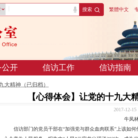
|
搜索
繁體中文
务公开
信访工作
信访指南
九大精神（已归档）
【心得体会】让党的十九大
2017-12-15
牛凤
信访部门的党员干部在“加强党与群众血肉联系”上该如