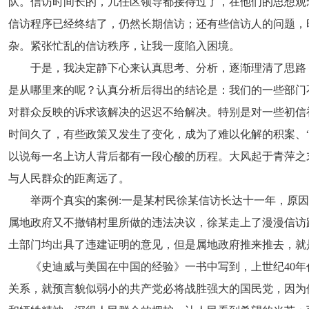
队。信访时间长的，几任区领导都接待过了，在他们的思想观
信访程序已经终结了，仍然长期信访；还有些信访人的问题，
杂。紧张忙乱的信访秩序，让我一度陷入困境。
于是，我决定静下心来认真思考、分析，逐渐理清了思路
是从哪里来的呢？认真分析后得出的结论是：我们的一些部门
对群众反映的诉求该解决的迟迟不给解决。特别是对一些初信
时间久了，有些政策又发生了变化，成为了难以化解的积案、
以说每一名上访人背后都有一段心酸的历程。大风起于青萍之
与人民群众的距离远了。
举两个真实的案例:一是某村民徐某信访长达十一年，原
属地政府又不撤销村里所做的违法决议，徐某走上了漫漫信访
土部门均出具了违建证明的意见，但是属地政府推来推去，就
《史迪威与美国在中国的经验》一书中写到，上世纪40
关系，就预言貌似弱小的共产党必将战胜强大的国民党，因为