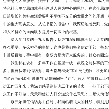
心全意为人民服务。报告中“人民”二字共出现了203次，成为
特色社会主义思想就是始终以人民为中心的思想。在这个思想
日益增长的美好生活需要和不平衡不充分的发展之间的矛盾，
中的重大现实意义。从总书记的报告中，我深切地感受到，党
和人民群众的血肉联系是党一切事业的根基。
深入学习党的十九大报告，我更加深刻地体会到，让党的
多么重要、多么神圣的事情，这也是我们每名信访干部、每名
非普通百姓，手中握有一定权力是为群众服务的，群众有困难
我生长在农村，多年工作在基层一线，虽说之前从事的工
多，但自从来到信访办，每天都与群众“零距离”接触，才更
句名言“衙斋卧听萧萧竹,疑是民间疾苦声”。有人说“做群众
访工作五年来，我深切感受到信访工作者的苦衷。一些干部不
众工作不好做，天天和信访人打交道没什么意思；二是认为信
刚开始担任信访办主任时，我面临着很大的挑战，特别是