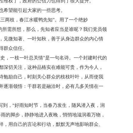
性维权了，政府的公信力也得到了很大提升。
也希望能引起大家的一些思考。
花三两枝，春江水暖鸭先知”。用了一个绝妙
众的所需所想，那么，先知者应当是谁呢？我们党员领
，见微知著、一叶知秋，善于从身边群众的内心情
得群众信任。
县史，一枝一叶总关情”是一句名诗。一个封建时代的
都深切关注，这种品格实在难能可贵，作为今人，
诗勉励自己，时刻关心群众的枝枝叶叶，从而使我
并逐渐领悟：干群若是融洽时，必有几多关情在一
写到，“好雨知时节，当春乃发生，随风潜入夜，润
春雨的脚步，静静地进入夜晚，悄悄地滋润着万物，
样，用自己的言论和行动，默默无声地影响群众、