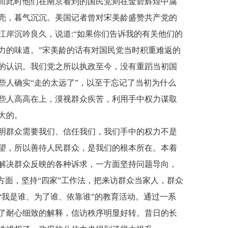
而此时他们在南京看到的国民党则在金碧辉煌中腐
壳，暮气沉沉。美国记者曾对宋美龄盛赞共产党的
江岸沉吟良久，说道:“如果你们告诉我的有关他们的
力的味道。”宋美龄的话有对国民党当时积重难返的
的认识。我们党之所以执政至今，没有重蹈当初国
些人确实“走的太远了”，以至于忘记了当初为什么
些人高高在上，漠视群众疾苦，利用手中权力谋取
大的。
明群众需要我们、信任我们，我们手中的权力不是
望，所以善待人民群众，是我们的根本所在。本着
解决群众反映的各种诉求，一方面坚持问题导向，
方面，坚持“四家”工作法，把来访群众当家人，群众
“我是谁、为了谁、依靠谁”的教育活动。通过一系
了耐心细致的解释，信访秩序明显好转。昔日的长