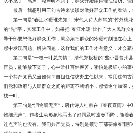
队不见了，骂声、喊声听不到了，群众开始懂得理性信访、理
最后，我想引用三句古诗来谈谈对做好群众工作的看法，
第一句是“春江水暖谁先知”，宋代大诗人苏轼的“竹外桃
的“先”字，实际工作中，如果把“春江水暖”比作广大人民群
导干部要想做好群众工作，就必须把群众的冷暖时刻挂在心上
感中发现问题、解决问题，这样我们的工作才有意义，才会赢
第二句是“一枝一叶总关情”，清代郑板桥的“些小吾曹州
官员，能够放下架子，心中常挂百姓疾苦，哪怕是极细小的事
一个共产党员又当如何？自担任信访办主任以来，常用这句古
们党和政府与人民群众之间的距离不断缩小，感情逐年加深，
枝一叶。
第三句是“润物细无声”，唐代诗人杜甫在《春夜喜雨》中
物细无声”。作者生动形象地写出了好雨及时逢春而降，随着
连点声响也没有。我们共产党员，特别是领导干部要像春雨那