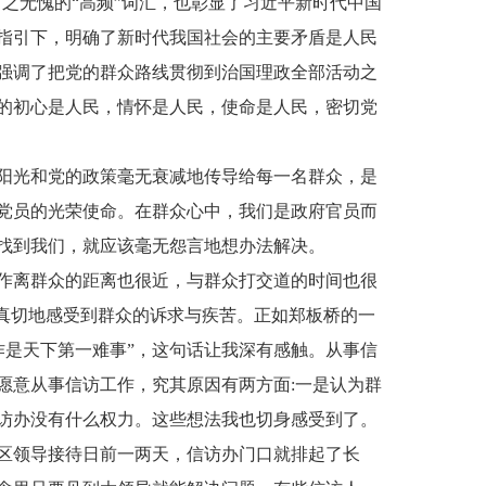
当之无愧的“高频”词汇，也彰显了习近平新时代中国
指引下，明确了新时代我国社会的主要矛盾是人民
强调了把党的群众路线贯彻到治国理政全部活动之
的初心是人民，情怀是人民，使命是人民，密切党
阳光和党的政策毫无衰减地传导给每一名群众，是
党员的光荣使命。在群众心中，我们是政府官员而
找到我们，就应该毫无怨言地想办法解决。
作离群众的距离也很近，与群众打交道的时间也很
加真切地感受到群众的诉求与疾苦。正如郑板桥的一
工作是天下第一难事”，这句话让我深有感触。从事信
愿意从事信访工作，究其原因有两方面:一是认为群
访办没有什么权力。这些想法我也切身感受到了。
区领导接待日前一两天，信访办门口就排起了长