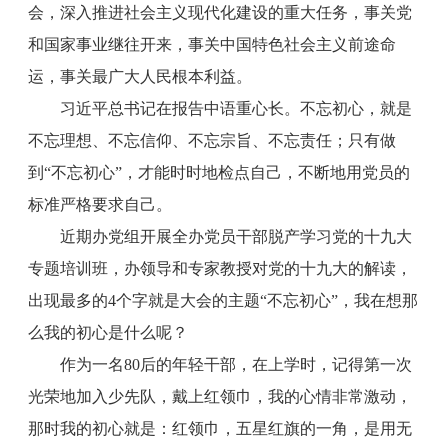
会，深入推进社会主义现代化建设的重大任务，事关党
和国家事业继往开来，事关中国特色社会主义前途命
运，事关最广大人民根本利益。
习近平总书记在报告中语重心长。不忘初心，就是
不忘理想、不忘信仰、不忘宗旨、不忘责任；只有做
到“不忘初心”，才能时时地检点自己，不断地用党员的
标准严格要求自己。
近期办党组开展全办党员干部脱产学习党的十九大
专题培训班，办领导和专家教授对党的十九大的解读，
出现最多的4个字就是大会的主题“不忘初心”，我在想那
么我的初心是什么呢？
作为一名80后的年轻干部，在上学时，记得第一次
光荣地加入少先队，戴上红领巾，我的心情非常激动，
那时我的初心就是：红领巾，五星红旗的一角，是用无