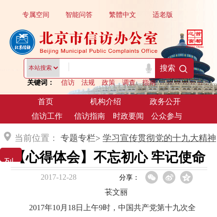
专属空间
智能问答
繁體中文
适老版
|
搜索
关键词：
信访
法规
政策
调查
指南
首页
机构介绍
政务公开
信访工作
信访指南
时政要闻
公众参与
当前位置：
专题专栏>
学习宣传贯彻党的十九大精神
【心得体会】不忘初心 牢记使命
列 表 展 示
（已归档）
2017-12-28
分享：
苌文丽
2017年10月18日上午9时，中国共产党第十九次全