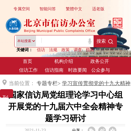
专属空间
智能问答
繁體中文
适老版
|
搜索
关键词：
信访
法规
政策
调查
指南
首页
机构介绍
政务公开
信访工作
信访指南
时政要闻
公众参与
当前位置：
专题专栏>
学习宣传贯彻党的十九大精神
国家信访局党组理论学习中心组
列 表 展 示
（已归档）
开展党的十九届六中全会精神专
题学习研讨
2021-11-23
分享：