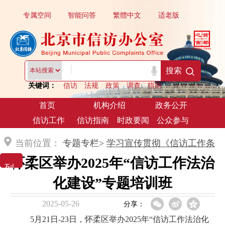
专属空间
智能问答
繁體中文
适老版
|
搜索
关键词：
信访
法规
政策
调查
指南
首页
机构介绍
政务公开
信访工作
信访指南
时政要闻
公众参与
当前位置：
专题专栏>
学习宣传贯彻《信访工作条
怀柔区举办2025年“信访工作法治
列 表 展 示
例》
化建设”专题培训班
2025-05-26
分享：
5月21日-23日，怀柔区举办2025年“信访工作法治化