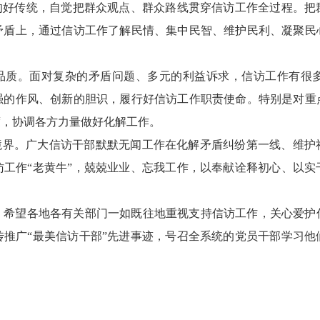
”的好传统，自觉把群众观点、群众路线贯穿信访工作全过程。把
矛盾上，通过信访工作了解民情、集中民智、维护民利、凝聚民
秀品质。面对复杂的矛盾问题、多元的利益诉求，信访工作有很
强的作风、创新的胆识，履行好信访工作职责使命。特别是对重
度，协调各方力量做好化解工作。
高境界。广大信访干部默默无闻工作在化解矛盾纠纷第一线、维护
访工作“老黄牛”，兢兢业业、忘我工作，以奉献诠释初心、以实
。希望各地各有关部门一如既往地重视支持信访工作，关心爱护
传推广“最美信访干部”先进事迹，号召全系统的党员干部学习他