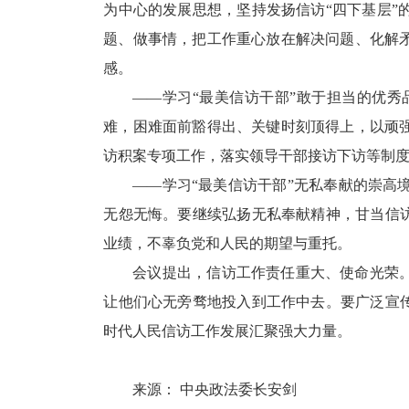
为中心的发展思想，坚持发扬信访“四下基层
题、做事情，把工作重心放在解决问题、化解
感。
——学习“最美信访干部”敢于担当的优
难，困难面前豁得出、关键时刻顶得上，以顽
访积案专项工作，落实领导干部接访下访等制
——学习“最美信访干部”无私奉献的崇
无怨无悔。要继续弘扬无私奉献精神，甘当信
业绩，不辜负党和人民的期望与重托。
会议提出，信访工作责任重大、使命光荣
让他们心无旁骛地投入到工作中去。要广泛宣
时代人民信访工作发展汇聚强大力量。
来源： 中央政法委长安剑