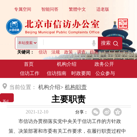
专属空间
智能问答
繁體中文
适老版
|
搜索
关键词：
信访
法规
政策
调查
指南
首页
机构介绍
政务公开
信访工作
信访指南
时政要闻
公众参与
当前位置：
机构介绍>
机构职责
主要职责
列 表 展 示
2021-12-10
分享：
市信访办贯彻落实党中央关于信访工作的方针政
策、决策部署和市委有关工作要求，在履行职责过程中