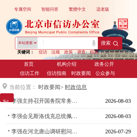
专属空间
智能问答
繁體中文
适老版
|
搜索
关键词：
信访
法规
政策
调查
指南
首页
机构介绍
政务公开
信访工作
信访指南
时政要闻
公众参与
当前位置：
时政要闻>
时政信息
列 表 展 示
李强主持召开国务院常务会议 学习贯彻习近平总书记关于上半年经济形势和做好下半年经济工作的重要讲话精神
2026-08-03
李强会见斯洛伐克总统佩列格里尼
2026-08-03
李强在河北唐山调研慰问时强调 持续提升防灾减灾救灾能力 切实保障人民群众生命财产安全
2026-07-29