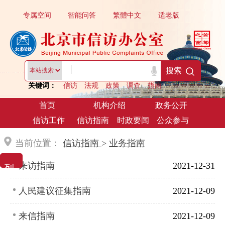
专属空间
智能问答
繁體中文
适老版
|
搜索
关键词：
信访
法规
政策
调查
指南
首页
机构介绍
政务公开
信访工作
信访指南
时政要闻
公众参与
当前位置：
信访指南
>
业务指南
列 表 展 示
来访指南
2021-12-31
人民建议征集指南
2021-12-09
来信指南
2021-12-09