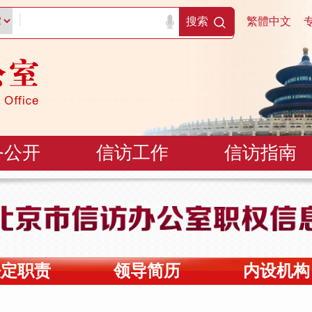
|
搜索
繁體中文
务公开
信访工作
信访指南
法定职责
领导简历
内设机构