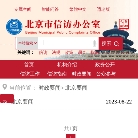
专属空间
智能问答
繁體中文
适老版
|
搜索
关键词：
信访
法规
政策
调查
指南
首页
机构介绍
政务公开
信访工作
信访指南
时政要闻
公众参与
当前位置：
时政要闻>
北京要闻
列 表 展 示
北京要闻
2023-08-22
共1页