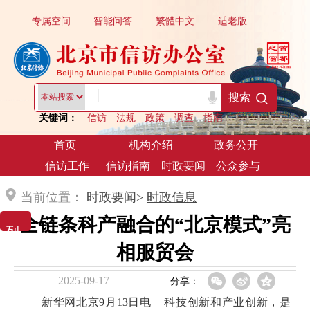
专属空间
智能问答
繁體中文
适老版
|
搜索
关键词：
信访
法规
政策
调查
指南
首页
机构介绍
政务公开
信访工作
信访指南
时政要闻
公众参与
当前位置：
时政要闻>
时政信息
全链条科产融合的“北京模式”亮
列 表 展 示
相服贸会
2025-09-17
分享：
新华网北京9月13日电 科技创新和产业创新，是