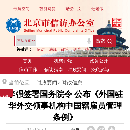
专属空间
智能问答
繁體中文
适老版
|
搜索
关键词：
信访
法规
政策
调查
指南
首页
机构介绍
政务公开
信访工作
信访指南
时政要闻
公众参与
当前位置：
时政要闻>
时政信息
李强签署国务院令 公布《外国驻
列 表 展 示
华外交领事机构中国籍雇员管理
条例》
2025-09-28
分享：