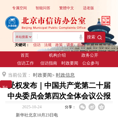
专属空间
智能问答
繁體中文
适老版
|
搜索
关键词：
信访
法规
政策
调查
指南
首页
机构介绍
政务公开
信访工作
信访指南
时政要闻
公众参与
当前位置：
时政要闻>
时政信息
受权发布｜中国共产党第二十届
列 表 展 示
中央委员会第四次全体会议公报
2025-10-24
分享：
新华社北京10月23日电