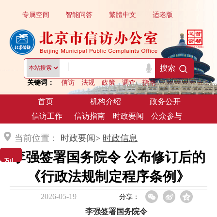
专属空间
智能问答
繁體中文
适老版
|
搜索
关键词：
信访
法规
政策
调查
指南
首页
机构介绍
政务公开
信访工作
信访指南
时政要闻
公众参与
当前位置：
时政要闻>
时政信息
李强签署国务院令 公布修订后的
列 表 展 示
《行政法规制定程序条例》
2026-05-19
分享：
李强签署国务院令