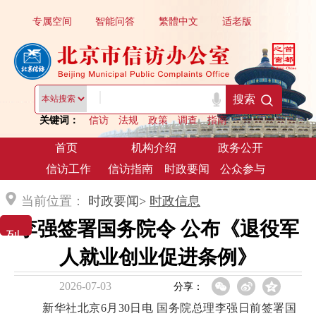
专属空间
智能问答
繁體中文
适老版
|
搜索
关键词：
信访
法规
政策
调查
指南
首页
机构介绍
政务公开
信访工作
信访指南
时政要闻
公众参与
当前位置：
时政要闻>
时政信息
李强签署国务院令 公布《退役军
列 表 展 示
人就业创业促进条例》
2026-07-03
分享：
新华社北京6月30日电 国务院总理李强日前签署国