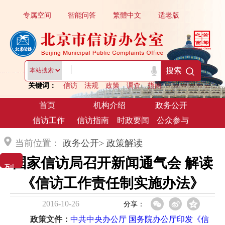
专属空间
智能问答
繁體中文
适老版
|
搜索
关键词：
信访
法规
政策
调查
指南
首页
机构介绍
政务公开
信访工作
信访指南
时政要闻
公众参与
当前位置：
政务公开>
政策解读
国家信访局召开新闻通气会 解读
列 表 展 示
《信访工作责任制实施办法》
2016-10-26
分享：
政策文件：
中共中央办公厅 国务院办公厅印发《信