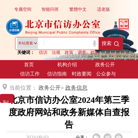
专属空间
智能问答
繁體中文
适老版
|
搜索
关键词：
信访
法规
政策
调查
指南
首页
机构介绍
政务公开
信访工作
信访指南
时政要闻
公众参与
当前位置：
政务公开>
政务信息
北京市信访办公室2024年第三季
列 表 展 示
度政府网站和政务新媒体自查报
告
2024-09-03
分享：