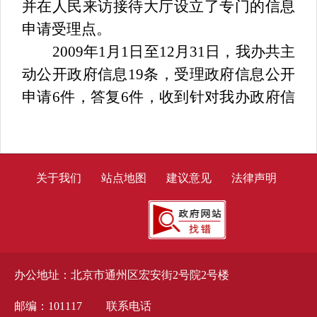
并在人民来访接待大厅设立了专门的信息
申请受理点。
2009年1月1日至12月31日，我办共主
动公开政府信息19条，受理政府信息公开
申请6件，答复6件，收到针对我办政府信
息公开的行政复议3件。
二、主动公开情况
（一）公开情况
关于我们
站点地图
建议意见
法律声明
2009年1月1日至12月31日，我办共主
动公开政府信息19条，其中全文电子化率
达100%。
在主动公开的信息中，机构职能类信
办公地址：北京市通州区宏安街2号院2号楼
息3条，占总体比例的15.79%；业务动态
类信息16条，占总体比例的84.21%。
邮编：101117
联系电话