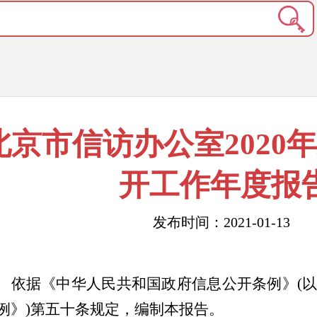
北京市信访办公室2020
开工作年度报
发布时间：2021-01-13
依据《中华人民共和国政府信息公开条例》(
例》)第五十条规定，编制本报告。