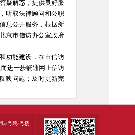
众答疑解惑，提供良好服
，听取法律顾问和公职
信息公开服务，根据新
北京市信访办公室政府
和功能建设，在市信访
从而进一步畅通网上信访
式反映问题；及时更新完
开全清单》进行了动态
理和信息公开方面的内
，提高政务公开水平。
街2号院2号楼