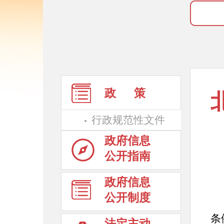
政 策
行政规范性文件
政府信息
公开指南
政府信息
公开制度
条
法定主动