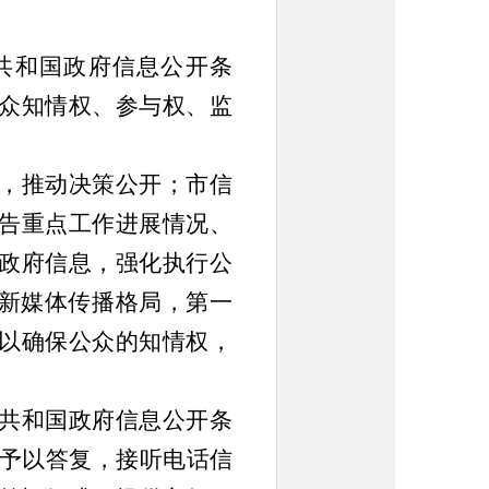
共和国政府信息公开条
众知情权、参与权、监
，推动决策公开；市信
告重点工作进展情况、
政府信息，强化执行公
的新媒体传播格局，第一
以确保公众的知情权，
共和国政府信息公开条
期予以答复，接听电话信