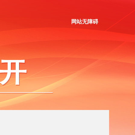
网站无障碍