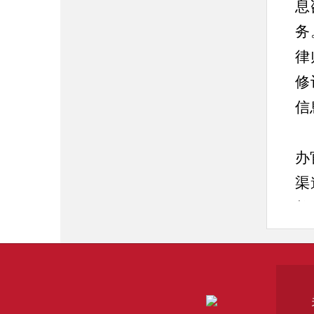
息
务
律
修
信
办
渠
善
调
部